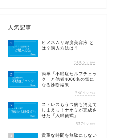
人気記事
ヒメネムリ深度美容液 と
1
は？購入方法は？
5083
view
簡単「不眠症セルフチェッ
2
ク」と他者4000名の気に
なる診断結果
3684
view
ストレスもうつ病も消えて
3
しまえっ！ナオミが完成さ
せた「入眠儀式」
3374
view
貴重な時間を無駄にしない
4