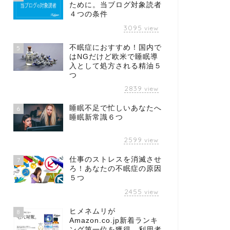
ために。当ブログ対象読者
４つの条件
3095
view
不眠症におすすめ！国内で
5
はNGだけど欧米で睡眠導
入として処方される精油５
つ
2839
view
睡眠不足で忙しいあなたへ
6
睡眠新常識６つ
2599
view
仕事のストレスを消滅させ
7
ろ！あなたの不眠症の原因
５つ
2455
view
ヒメネムリが
8
Amazon.co.jp新着ランキ
ング第一位を獲得、利用者