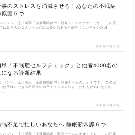
仕事のストレスを消滅させろ！あなたの不眠症
の原因５つ
ンバンワ、流川製薬「深度睡眠部™」開発チームのナオミです。 この記
では日本人の２人に一人(*1)は疑いのある不眠症についてその原因 …
2019-05-03
簡単「不眠症セルフチェック」と他者4000名の
気になる診断結果
ンバンワ、流川製薬「深度睡眠部™」開発チームのナオミです。 この記
では手軽にできる不眠症の自己チェック方法と、だれもが気になる他
 …
2019-05-03
睡眠不足で忙しいあなたへ 睡眠新常識６つ
ンバンワ、流川製薬「深度睡眠部」開発チームのナオミです。 この記事