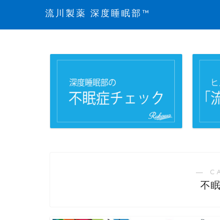
流川製薬 深度睡眠部™
― C
不