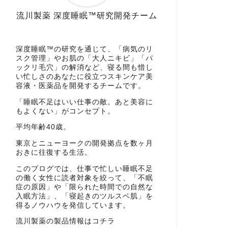
流川製薬 深度睡眠™研究開発チーム
深度睡眠™の研究を通じて、「病気のリ
スク管理」やお肌の「大人ニキビ」「パ
ックリ毛穴」の解消など、寝る間も惜し
い忙しさのあなたに役立つスキンケア美
容液・医薬品を開発するチームです。
「睡眠不足はいい仕事の敵。あと美容に
もよくない」がコンセプト。
平均年齢40歳。
東京とニューヨークの開発拠点を数ヶ月
おきに往復する生活。
このブログでは、仕事で忙しい睡眠不足
の働く女性に読者対象を絞って、「不眠
症の原因」や「限られた時間での自然な
入眠方法」、「寝起きのツルスベ肌」を
得るノウハウを発信しています。
流川製薬の製品情報はコチラ