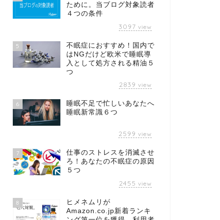
ために。当ブログ対象読者
４つの条件
3097
view
不眠症におすすめ！国内で
5
はNGだけど欧米で睡眠導
入として処方される精油５
つ
2839
view
睡眠不足で忙しいあなたへ
6
睡眠新常識６つ
2599
view
仕事のストレスを消滅させ
7
ろ！あなたの不眠症の原因
５つ
2455
view
ヒメネムリが
8
Amazon.co.jp新着ランキ
ング第一位を獲得、利用者