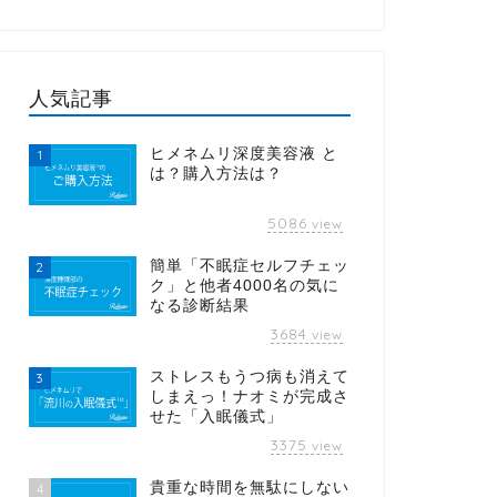
人気記事
ヒメネムリ深度美容液 と
1
は？購入方法は？
5086
view
簡単「不眠症セルフチェッ
2
ク」と他者4000名の気に
なる診断結果
3684
view
ストレスもうつ病も消えて
3
しまえっ！ナオミが完成さ
せた「入眠儀式」
3375
view
貴重な時間を無駄にしない
4