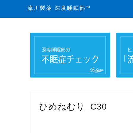
流川製薬 深度睡眠部™
ひめねむり_C30