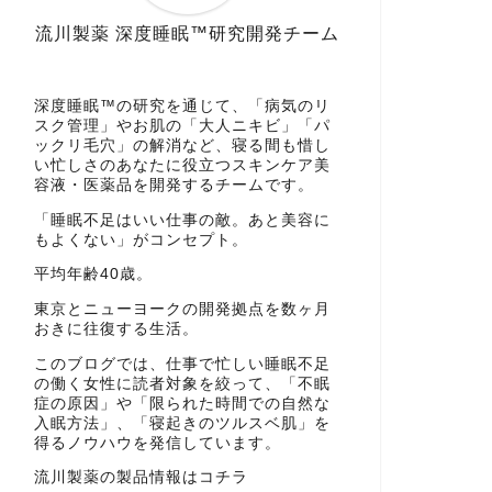
流川製薬 深度睡眠™研究開発チーム
深度睡眠™の研究を通じて、「病気のリ
スク管理」やお肌の「大人ニキビ」「パ
ックリ毛穴」の解消など、寝る間も惜し
い忙しさのあなたに役立つスキンケア美
容液・医薬品を開発するチームです。
「睡眠不足はいい仕事の敵。あと美容に
もよくない」がコンセプト。
平均年齢40歳。
東京とニューヨークの開発拠点を数ヶ月
おきに往復する生活。
このブログでは、仕事で忙しい睡眠不足
の働く女性に読者対象を絞って、「不眠
症の原因」や「限られた時間での自然な
入眠方法」、「寝起きのツルスベ肌」を
得るノウハウを発信しています。
流川製薬の製品情報はコチラ