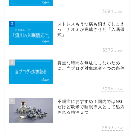
3684
view
3
ストレスもうつ病も消えてしまえ
っ！ナオミが完成させた「入眠儀
式」
3375
view
4
貴重な時間を無駄にしないため
に。当ブログ対象読者４つの条件
3096
view
5
不眠症におすすめ！国内ではNG
だけど欧米で睡眠導入として処方
される精油５つ
2839
view