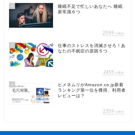
6
睡眠不足で忙しいあなたへ 睡眠
新常識６つ
2599
view
7
仕事のストレスを消滅させろ！あ
なたの不眠症の原因５つ
2455
view
8
ヒメネムリがAmazon.co.jp新着
ランキング第一位を獲得、利用者
レビューは？
2359
view