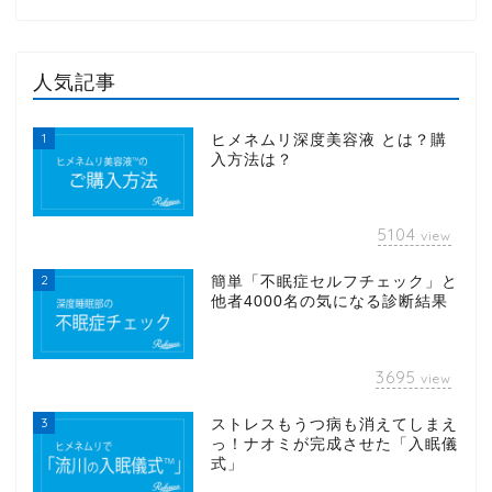
人気記事
1
ヒメネムリ深度美容液 とは？購
入方法は？
5104
view
2
簡単「不眠症セルフチェック」と
他者4000名の気になる診断結果
3695
view
3
ストレスもうつ病も消えてしまえ
っ！ナオミが完成させた「入眠儀
式」