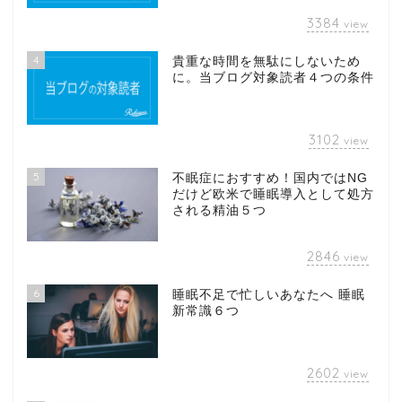
3384
view
4
貴重な時間を無駄にしないため
に。当ブログ対象読者４つの条件
3102
view
5
不眠症におすすめ！国内ではNG
だけど欧米で睡眠導入として処方
される精油５つ
2846
view
6
睡眠不足で忙しいあなたへ 睡眠
新常識６つ
2602
view