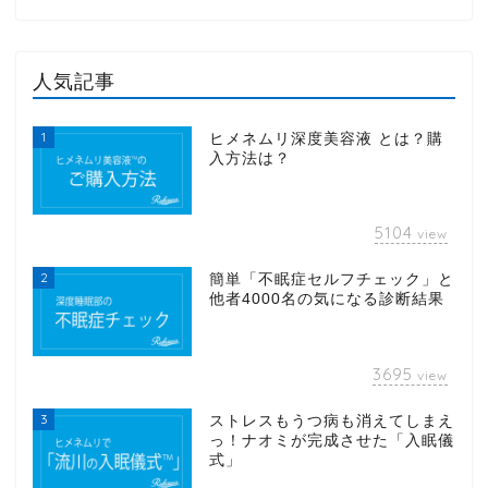
人気記事
1
ヒメネムリ深度美容液 とは？購
入方法は？
5104
view
2
簡単「不眠症セルフチェック」と
他者4000名の気になる診断結果
3695
view
3
ストレスもうつ病も消えてしまえ
っ！ナオミが完成させた「入眠儀
式」