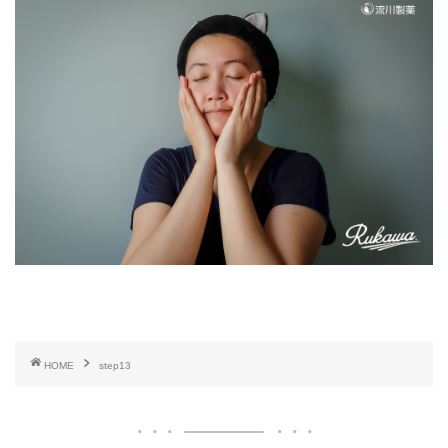
HOME
step13