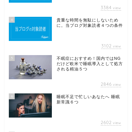
3384
view
4
貴重な時間を無駄にしないため
に。当ブログ対象読者４つの条件
3102
view
5
不眠症におすすめ！国内ではNG
だけど欧米で睡眠導入として処方
される精油５つ
2846
view
6
睡眠不足で忙しいあなたへ 睡眠
新常識６つ
2602
view