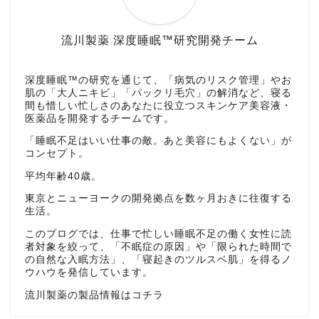
流川製薬 深度睡眠™研究開発チーム
深度睡眠™の研究を通じて、「病気のリスク管理」やお
肌の「大人ニキビ」「パックリ毛穴」の解消など、寝る
間も惜しい忙しさのあなたに役立つスキンケア美容液・
医薬品を開発するチームです。
「睡眠不足はいい仕事の敵。あと美容にもよくない」が
コンセプト。
平均年齢40歳。
東京とニューヨークの開発拠点を数ヶ月おきに往復する
生活。
このブログでは、仕事で忙しい睡眠不足の働く女性に読
者対象を絞って、「不眠症の原因」や「限られた時間で
の自然な入眠方法」、「寝起きのツルスベ肌」を得るノ
ウハウを発信しています。
流川製薬の製品情報はコチラ