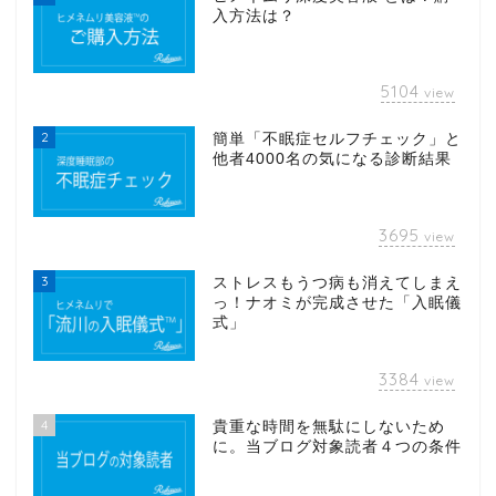
入方法は？
5104
view
2
簡単「不眠症セルフチェック」と
他者4000名の気になる診断結果
3695
view
3
ストレスもうつ病も消えてしまえ
っ！ナオミが完成させた「入眠儀
式」
3384
view
4
貴重な時間を無駄にしないため
に。当ブログ対象読者４つの条件