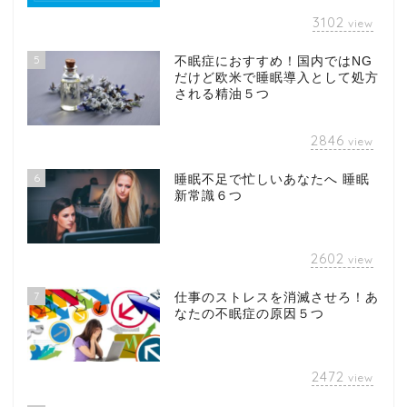
3102
view
5
不眠症におすすめ！国内ではNG
だけど欧米で睡眠導入として処方
される精油５つ
2846
view
6
睡眠不足で忙しいあなたへ 睡眠
新常識６つ
2602
view
7
仕事のストレスを消滅させろ！あ
なたの不眠症の原因５つ
2472
view